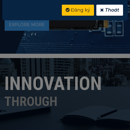
Đăng ký
Thoát
EXPLORE MORE
INNOVATION
THROUGH