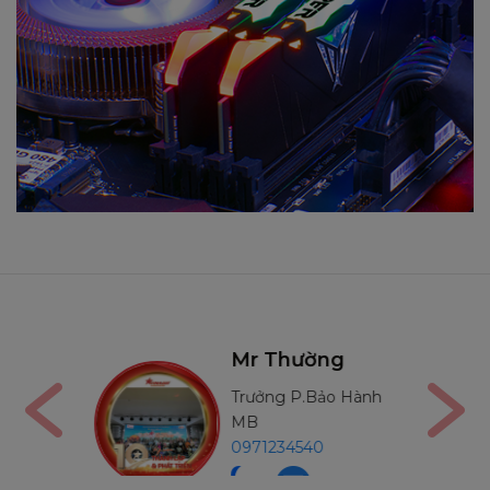
Mr Thường
Bảo Hành
Trưởng P.Bảo Hành
MB
98
0971234540