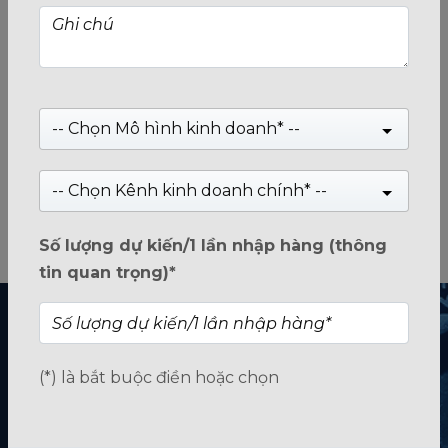
Ổ SSD
USB LƯU TRỮ
THẺ NHỚ
-- Chọn Mô hình kinh doanh* --
-- Chọn Kênh kinh doanh chính* --
Số lượng dự kiến/1 lần nhập hàng (thông
RAM MEMORY
PHỤ KIỆN
tin quan trọng)*
(*) là bắt buộc điền hoặc chọn