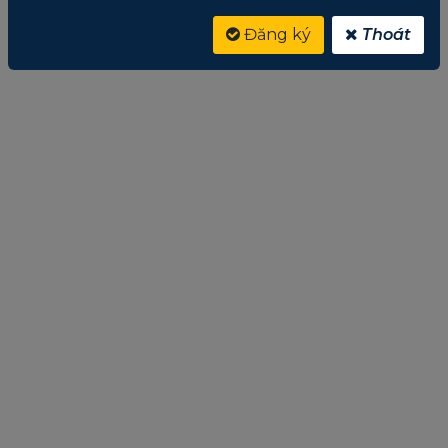
Đăng ký
Thoát
SSD 120GB BURST ELITE 2.5″ SATA III
Giá:
Liên hệ
0
trên
5