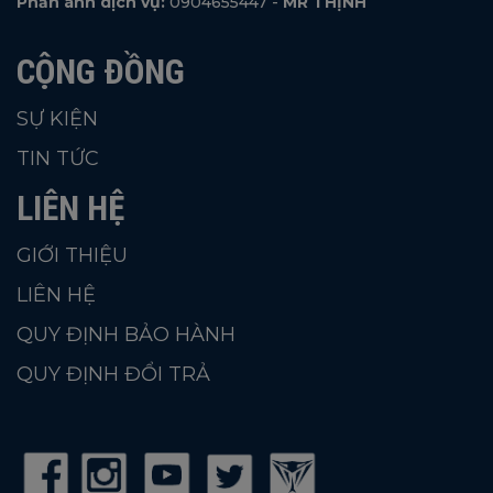
Phản ánh dịch vụ:
0904655447 -
MR THỊNH
CỘNG ĐỒNG
SỰ KIỆN
TIN TỨC
LIÊN HỆ
GIỚI THIỆU
LIÊN HỆ
QUY ĐỊNH BẢO HÀNH
QUY ĐỊNH ĐỔI TRẢ