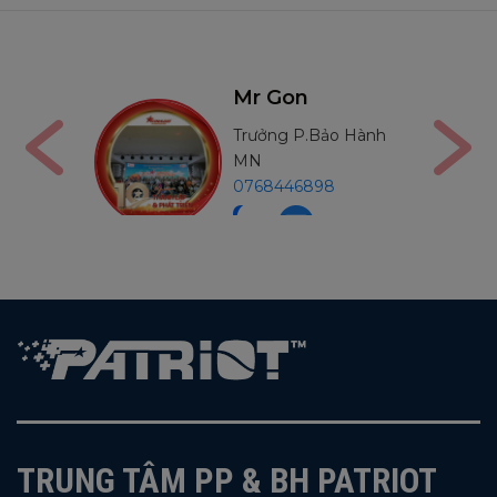
Nga
Mr Gon
án
Trưởng P.Bảo Hành
91210
MN
0768446898
TRUNG TÂM PP & BH PATRIOT