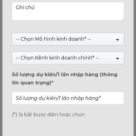
SSD BURST 120GB SATA III
Giá:
Liên hệ
-- Chọn Mô hình kinh doanh* --
-- Chọn Kênh kinh doanh chính* --
0
trên
5
Số lượng dự kiến/1 lần nhập hàng (thông
tin quan trọng)*
(*) là bắt buộc điền hoặc chọn